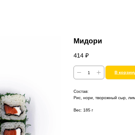
Мидори
414
₽
В корзин
Состав:
Рис, нори, творожный сыр, лим
Вес: 185 г