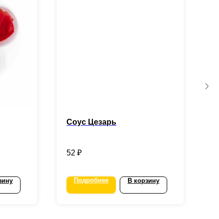
Соус Цезарь
О
52
₽
5
Подробнее
зину
В корзину