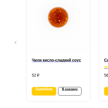
Чили кисло-сладкий соус
С
Х
52
₽
5
Подробнее
зину
В корзину