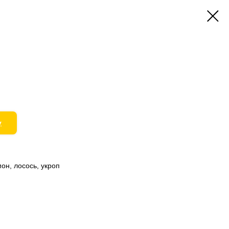
у
он, лосось, укроп